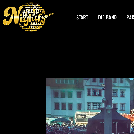
START
DIE BAND
PA