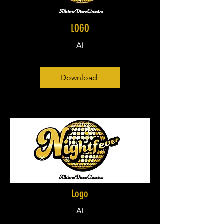
LOGO
AI
Download
Logo
AI