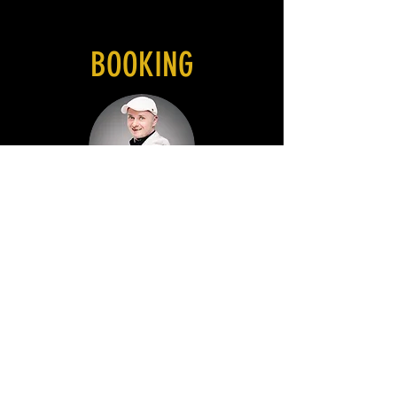
BOOKING
Nightfever GbR
Mathias Schifter
0163 8439089
booking@nightfever.de