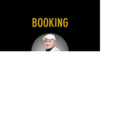
BOOKING
Nightfever GbR
Mathias Schifter
0163 8439089
booking@nightfever.de