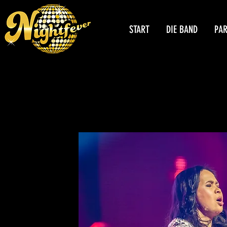
START
DIE BAND
PA