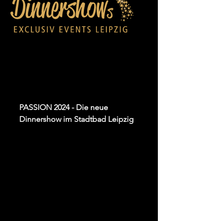
www.dinnershow-leipzig.de
PASSION 2024 - Die neue
Dinnershow im Stadtbad Leipzig
Freuen Sie sich auf beeindruckende
Akrobatik, fesselnde Shows,
tränenreiche Comedy und viel gute
Musik. Zwischen den
Programmhighlights genießen Sie ein
köstliches 4-Gänge-Menü, welches
keine Wünsche offen lässt, denn
neben dem obligatorischen
Weihnachts-Enten-Menü bieten wir
Ihnen auch eine vegane Variante an.
Das perfekte Event für Ihre