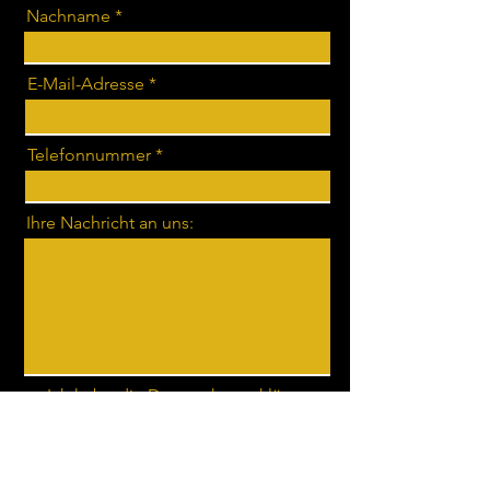
Nachname
E-Mail-Adresse
Telefonnummer
Ihre Nachricht an uns:
Ich habe die Datenschutzerklärung
zur Kenntnis genommen.
Datenschutz
Absenden