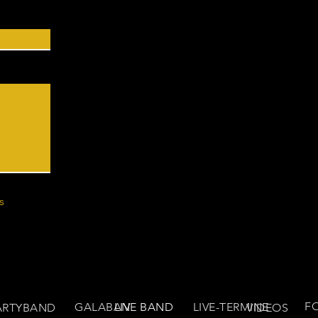
s
F
GALABAND
LIVE BAND
LIVE-TERMINE
ARTYBAND
VIDEOS