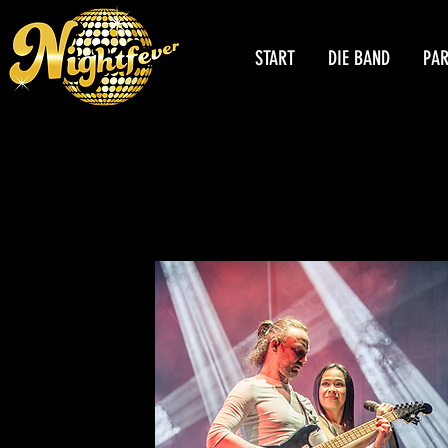
START
DIE BAND
PA