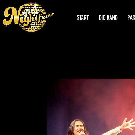
START
DIE BAND
PA